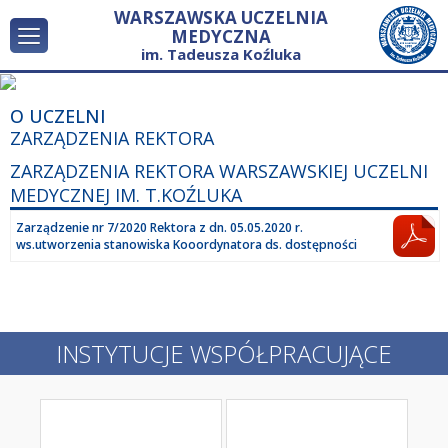
WARSZAWSKA UCZELNIA
MEDYCZNA
im. Tadeusza Koźluka
O UCZELNI
REKRUTACJA
O UCZELNI
ZARZĄDZENIA REKTORA
KIERUNKI STUDIÓW
STUDIA PODYPLOMOWE
ZARZĄDZENIA REKTORA WARSZAWSKIEJ UCZELNI
KURSY, SZKOLENIA
MEDYCZNEJ IM. T.KOŹLUKA
STUDENCI
Zarządzenie nr 7/2020 Rektora z dn. 05.05.2020 r.
KOMISJA JAKOŚCI KSZTAŁCENIA WUMED
ws.utworzenia stanowiska Kooordynatora ds. dostępności
WSPÓŁPRACA MIĘDZYNARODOWA
BIURO KARIER
PROJEKT POWER
INSTYTUCJE WSPÓŁPRACUJĄCE
GALERIA
KONTAKT